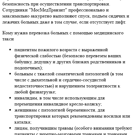
безопасность при осуществлении транспортировки.
Сотрудники "МосМедТранзит" профессионально и
максимально аккуратно выполняют спуск, подъем сидячих и
лежачих больных даже в том случае, если отсутствует лифт.
Кому нужна перевозка больных с помощью медицинского
такси
пациентам пожилого возраста с выраженной
физической слабостью (безопасно перевезем ваших
бабушку, дедушку и других близких родственников и
подопечных);
больным с тяжелой соматической патологией (в том
числе с дыхательной и сердечно-сосудистой
недостаточностью) и нарушением толерантности к
любой физнагрузке;
инвалидам, в том числе использующим для
перемещения инвалидное кресло-коляску;
женщинам с патологией беременности, для
транспортировки которых рекомендованы носилки или
каталка;
лицам, получившим травмы (особого внимания требуют
пациенты с черепно-мозговыми травмами и травмами