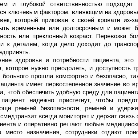
м и глубокой ответственностью подходят 
тся ключевым фактором, влияющим на здоровье
ек, который прикован к своей кровати из-за
быть временным или долгосрочным и может 
дность или преклонный возраст. Перевозка б
 к деталям, когда дело доходит до транспо
едпринять.
ние здоровья и потребности пациента, это
, которое нужно преодолеть, и доступность т
а больного прошла комфортно и безопасно, та
пациента имеет первостепенное значение во в
а, чтоб обеспечить удобную среду для пациента
 пациент надежно пристегнут, чтобы пред
мощи ремней безопасности, ремней и удержи
смедтранзит всегда мониторят и держат связь 
иента и оперативно решают любые медицинск
а место назначения, сотрудники отдают пр