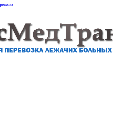
ревозка
и