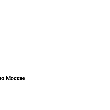
и
по Москве